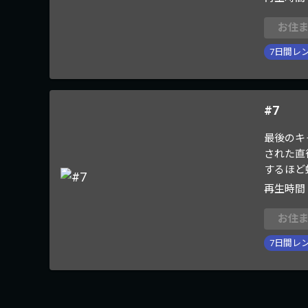
お住
7
日間レ
#7
最後のキ
された直
するほど
再生時間
お住
7
日間レ