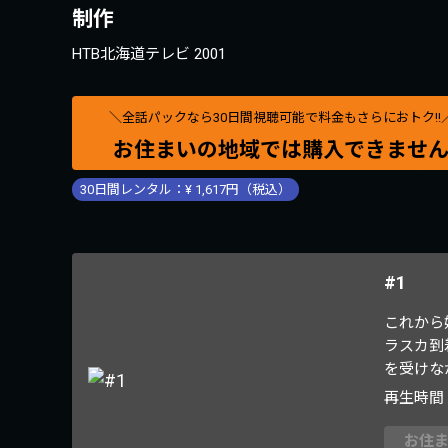
制作
HTB北海道テレビ 2001
＼全話パックなら
30
日間視聴可能で料金もさらにおトク!!
お住まいの地域では購入できませ
30
日間レンタル：¥
1,617
円（税込）
#1
これから
ラスカ到
を受けな
再生時間
お住