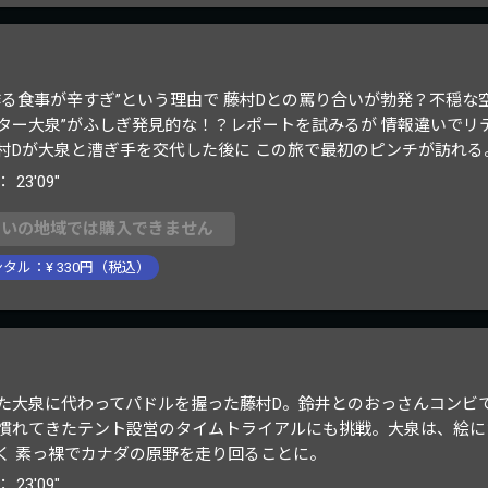
作る食事が辛すぎ”という理由で 藤村Dとの罵り合いが勃発？不穏
ター大泉”がふしぎ発見的な！？レポートを試みるが 情報違いでリ
村Dが大泉と漕ぎ手を交代した後に この旅で最初のピンチが訪れる
：
23'09"
まいの地域では購入できません
ンタル：¥
330
円（税込）
た大泉に代わってパドルを握った藤村D。鈴井とのおっさんコンビ
慣れてきたテント設営のタイムトライアルにも挑戦。大泉は、絵に
く 素っ裸でカナダの原野を走り回ることに。
：
23'09"