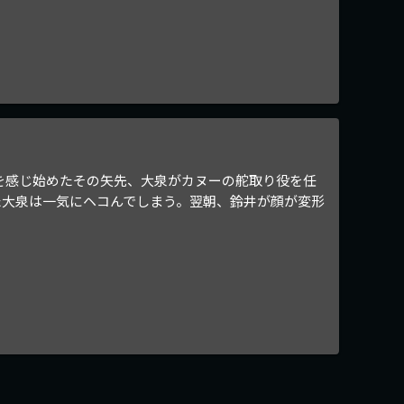
を感じ始めたその矢先、大泉がカヌーの舵取り役を任
た大泉は一気にヘコんでしまう。翌朝、鈴井が顔が変形