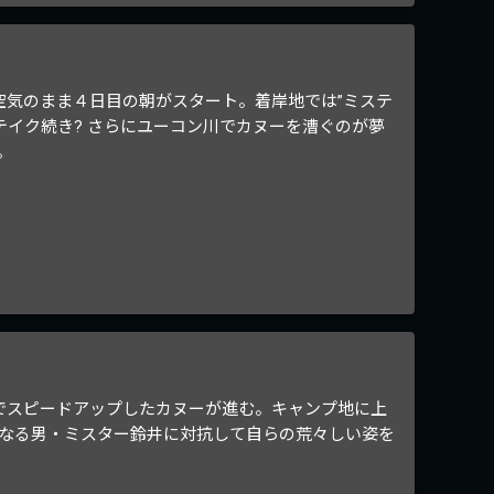
な空気のまま４日目の朝がスタート。着岸地では”ミステ
テイク続き? さらにユーコン川でカヌーを漕ぐのが夢
。
でスピードアップしたカヌーが進む。キャンプ地に上
なる男・ミスター鈴井に対抗して自らの荒々しい姿を