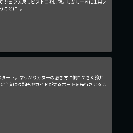
て シェフ大泉もビストロを開店。しかし一同に生臭い
うことに…。
スタート。すっかりカヌーの漕ぎ方に慣れてきた鈴井
で今度は撮影隊やガイドが乗るボートを先行させるこ