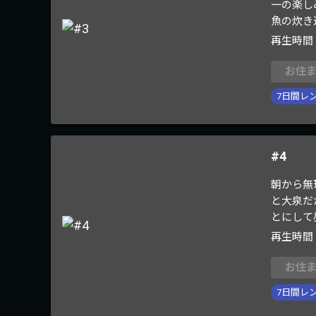
一の楽し
魚の炊き
再生時間
お住
7
日間レ
#4
朝から無
と大泉だ
とにして
再生時間
お住
7
日間レ