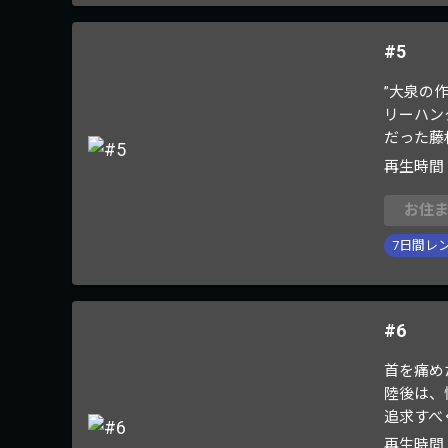
#5
”大泉の
リーハン
だった藤
再生時間
お住
7
日間レ
#6
首を痛め
陸後は、
追求すべ
再生時間