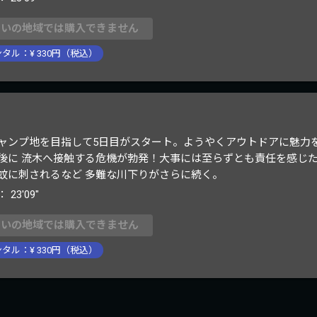
まいの地域では購入できません
ンタル：¥
330
円（税込）
ャンプ地を目指して5日目がスタート。ようやくアウトドアに魅力
後に 流木へ接触する危機が勃発！大事には至らずとも責任を感じ
蚊に刺されるなど 多難な川下りがさらに続く。
：
23'09"
まいの地域では購入できません
ンタル：¥
330
円（税込）