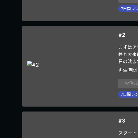
7
日間レ
#2
まずはア
井と大泉
日の沈ま
再生時間
お住
7
日間レ
#3
スタート