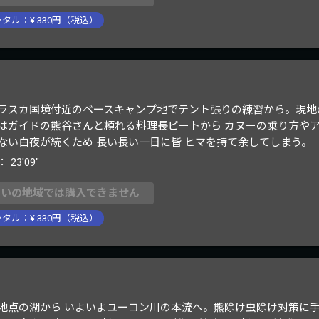
ンタル：¥
330
円（税込）
ラスカ国境付近のベースキャンプ地でテント張りの練習から。現地
はガイドの熊谷さんと頼れる料理長ピートから カヌーの乗り方や
ない白夜が続くため 長い長い一日に皆 ヒマを持て余してしまう。
：
23'09"
まいの地域では購入できません
ンタル：¥
330
円（税込）
地点の湖から いよいよユーコン川の本流へ。熊除け虫除け対策に