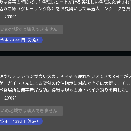
みは食事の時間だけ? 料理長ピートが作る美味しい料理に触発され
込みご飯（グレーリング飯）をお見舞いして早速大ヒンシュクを買
：
23'09"
まいの地域では購入できません
ンタル：¥
330
円（税込）
理やりテンションが高い大泉。そろそろ疲れも見えてきた3日目が
が、ガイドさんによる突然の停泊指示に対応できずに大慌て。そこ
昼食場所に無事着岸成功。食後は現地の魚・パイク釣りを楽しむ。
：
23'09"
まいの地域では購入できません
ンタル：¥
330
円（税込）