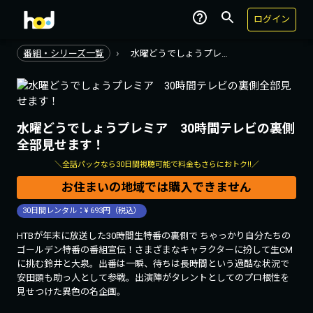
ログイン
›
番組・シリーズ一覧
水曜どうでしょうプレ…
水曜どうでしょうプレミア 30時間テレビの裏側
全部見せます！
＼全話パックなら
30
日間視聴可能で料金もさらにおトク!!／
お住まいの地域では購入できません
30
日間レンタル：¥
693
円（税込）
HTBが年末に放送した30時間生特番の裏側で ちゃっかり自分たちの
ゴールデン特番の番組宣伝！さまざまなキャラクターに扮して生CM
に挑む鈴井と大泉。出番は一瞬、待ちは長時間という過酷な状況で
安田顕も助っ人として参戦。出演陣がタレントとしてのプロ根性を
見せつけた異色の名企画。