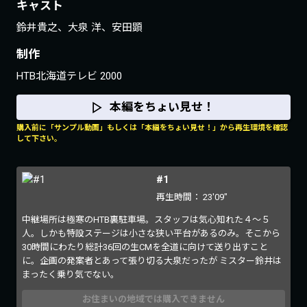
キャスト
鈴井貴之、大泉 洋、安田顕
制作
HTB北海道テレビ 2000
本編をちょい見せ！
購入前に「サンプル動画」もしくは「本編をちょい見せ！」から再生環境を確認
して下さい。
#1
再生時間：
23'09"
中継場所は極寒のHTB裏駐車場。スタッフは気心知れた４～５
人。しかも特設ステージは小さな狭い平台があるのみ。そこから
30時間にわたり総計36回の生CMを全道に向けて送り出すこと
に。企画の発案者とあって張り切る大泉だったが ミスター鈴井は
まったく乗り気でない。
お住まいの地域では購入できません