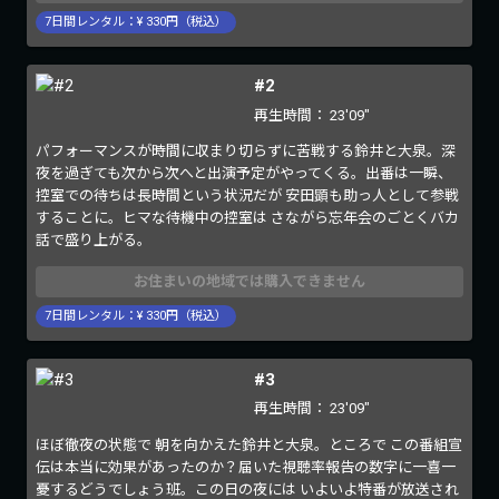
7
日間レンタル：¥
330
円（税込）
#2
再生時間：
23'09"
パフォーマンスが時間に収まり切らずに苦戦する鈴井と大泉。深
夜を過ぎても次から次へと出演予定がやってくる。出番は一瞬、
控室での待ちは長時間という状況だが 安田顕も助っ人として参戦
することに。ヒマな待機中の控室は さながら忘年会のごとくバカ
話で盛り上がる。
お住まいの地域では購入できません
7
日間レンタル：¥
330
円（税込）
#3
再生時間：
23'09"
ほぼ徹夜の状態で 朝を向かえた鈴井と大泉。ところで この番組宣
伝は本当に効果があったのか？届いた視聴率報告の数字に一喜一
憂するどうでしょう班。この日の夜には いよいよ特番が放送され