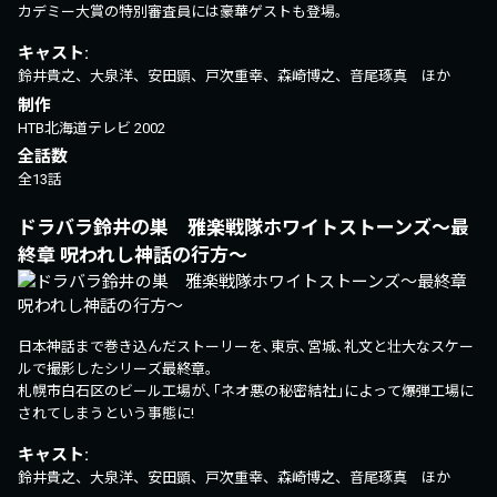
カデミー大賞の特別審査員には豪華ゲストも登場｡
キャスト:
鈴井貴之、大泉洋、安田顕、戸次重幸、森崎博之、音尾琢真 ほか
制作
HTB北海道テレビ
2002
全話数
全13話
ドラバラ鈴井の巣 雅楽戦隊ホワイトストーンズ～最
終章 呪われし神話の行方～
日本神話まで巻き込んだストーリーを､東京､宮城､礼文と壮大なスケー
ルで撮影したシリーズ最終章｡
札幌市白石区のビール工場が､｢ネオ悪の秘密結社｣によって爆弾工場に
されてしまうという事態に!
キャスト:
鈴井貴之、大泉洋、安田顕、戸次重幸、森崎博之、音尾琢真 ほか