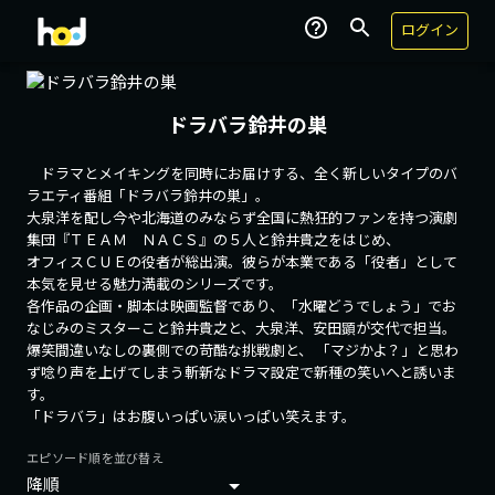
ログイン
ドラバラ鈴井の巣
ドラマとメイキングを同時にお届けする、全く新しいタイプのバ
ラエティ番組「ドラバラ鈴井の巣」。
大泉洋を配し今や北海道のみならず全国に熱狂的ファンを持つ演劇
集団『ＴＥＡＭ ＮＡＣＳ』の５人と鈴井貴之をはじめ、
オフィスＣＵＥの役者が総出演。彼らが本業である「役者」として
本気を見せる魅力満載のシリーズです。
各作品の企画・脚本は映画監督であり、「水曜どうでしょう」でお
なじみのミスターこと鈴井貴之と、大泉洋、安田顕が交代で担当。
爆笑間違いなしの裏側での苛酷な挑戦劇と、 「マジかよ？」と思わ
ず唸り声を上げてしまう斬新なドラマ設定で新種の笑いへと誘いま
す。
「ドラバラ」はお腹いっぱい涙いっぱい笑えます。
エピソード順を並び替え
降順