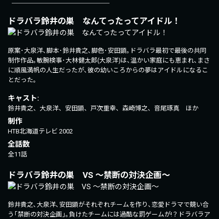
ドラバラ鈴井の巣 なんてったってアイドル！
原案･大泉洋､脚本･鈴井貴之､脚色･安田顕｡ドラバラ最初で最後の共同
制作作品｡敏腕検事･大林健太郎(大泉洋)は､温かい家庭にも恵まれ､まさ
に順風満帆の人生だったが､彼の幼いころからの夢はアイドルになるこ
とだった｡
キャスト:
鈴井貴之、大泉洋、安田顕、戸次重幸、森崎博之、音尾琢真 ほか
制作
HTB北海道テレビ
2002
全話数
全11話
ドラバラ鈴井の巣 VS ～禁断の対決企画～
鈴井貴之､大泉洋､安田顕がそれぞれチームを作り､恋愛ドラマで競い合
う｢禁断の対決企画｣｡負けたチームには過酷な罰ゲームが!？ドラバラア