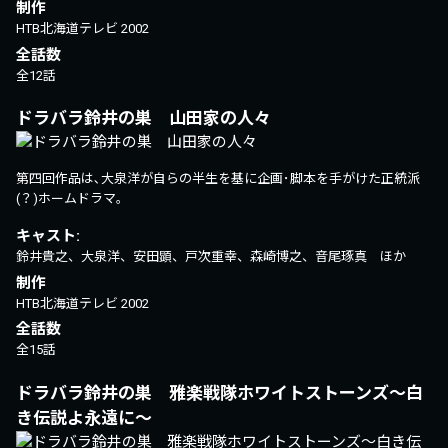
制作
HTB北海道テレビ
2002
全話数
全12話
ドラバラ鈴井の巣 山田家の人々
第四回作品は､大泉洋が自らの半生を基に企画･脚本を手がけた正統派
(？)ホームドラマ｡
キャスト:
鈴井貴之、大泉洋、安田顕、戸次重幸、森崎博之、音尾琢真 ほか
制作
HTB北海道テレビ
2002
全話数
全15話
ドラバラ鈴井の巣 雅楽戦隊ホワイトストーンズ～白
き伝説よ永遠に～