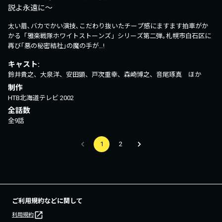
太い眉､バカでかい演技､こだわり抜いたチープ感にますます拍車がか
かる「雅楽戦隊ホワイトストーンズ」シリーズ第二弾｡札幌市白石区に
再び｢悪の秘密結社｣の魔の手が…!
キャスト:
鈴井貴之、大泉洋、安田顕、戸次重幸、森崎博之、音尾琢真 ほか
制作
HTB北海道テレビ
2002
全話数
全9話
1
2
ご利用規約などに関して
利用規約