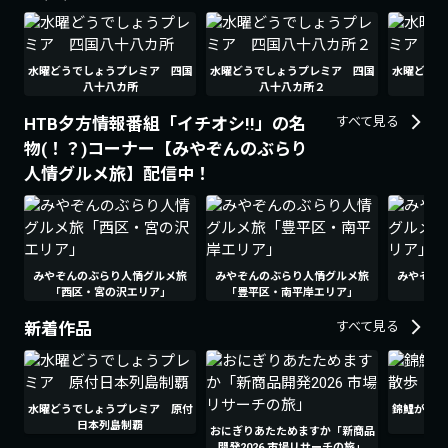
水曜どうでしょうプレミア 四国
水曜どうでしょうプレミア 四国
水曜どうで
八十八カ所
八十八カ所２
HTB夕方情報番組「イチオシ!!」の名
すべて見る
物(！？)コーナー【みやぞんのぶらり
人情グルメ旅】配信中！
みやぞんのぶらり人情グルメ旅
みやぞんのぶらり人情グルメ旅
みやぞん
「西区・宮の沢エリア」
「豊平区・南平岸エリア」
「北
新着作品
すべて見る
水曜どうでしょうプレミア 原付
錦鯉が行く
日本列島制覇
おにぎりあたためますか「新商品
開発2026 市場リサーチの旅」