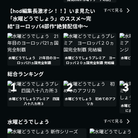
【hod編集長激オシ！！】いま見たい
すべて見る
「水曜どうでしょう」のススメ～完
結”ヨーロッパ4部作”絶賛配信中～
水曜どうでしょう 21年目のヨー
水曜どうでしょうプレミア ヨー
水曜どうで
ロッパ21ヵ国完全制覇
ロッパ２０ヵ国完全制覇 完結編
ロ
総合ランキング
1
2
3
水曜どうでしょうプレミア 四国
水曜どうでしょう 初めてのアフ
八十八カ所３
リカ
水曜どうで
に出る
水曜どうでしょう
すべて見る