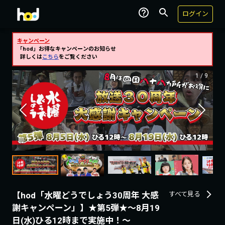
ログイン
キャンペーン
「hod」お得なキャンペーンのお知らせ
詳しくは
こちら
をご覧ください
1
/
9
【hod「水曜どうでしょう30周年 大感
すべて見る
謝キャンペーン」】★第5弾★～8月19
日(水)ひる12時まで実施中！～