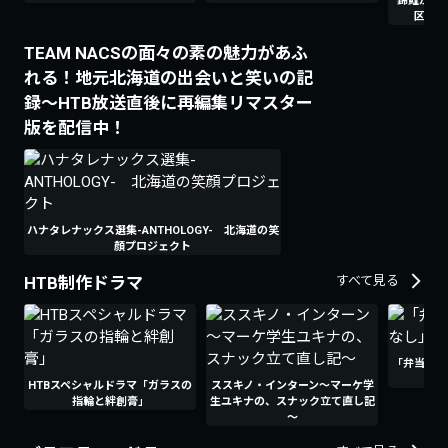
錦鯉が行
区・北
TEAM NACSの面々の素の魅力があふ
れる！地元北海道の出会いと笑いの記
録～HTB放送直後に再編集リマスター
版を配信中！
ハナタレナックス選集-ANTHOLOGY- 北海道の笑
顔プロジェクト
HTB制作ドラマ
すべて見る
「弁当屋さ
HTBスペシャルドラマ「ガラスの
ススキノ・インターン～マーケ学
指輪と絆創膏」
生ユキナの、スナック立て直し記
～